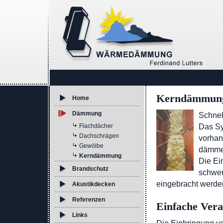
Kerndämmung 
Home
Dämmung
Schnel
Das Sy
Flachdächer
Dachschrägen
vorhan
Gewölbe
dämmen
Kerndämmung
Die Ei
Brandschutz
schwer
eingebracht werde
Akustikdecken
Referenzen
Einfache Vera
Links