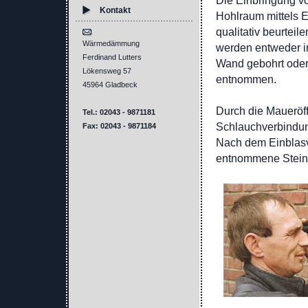
Die Einbringung vo
Kontakt
Hohlraum mittels E
qualitativ beurtei
Wärmedämmung
werden entweder im
Ferdinand Lutters
Wand gebohrt oder
Lökensweg 57
entnommen.
45964 Gladbeck
Durch die Maueröff
Tel.: 02043 - 9871181
Schlauchverbindun
Fax: 02043 - 9871184
Nach dem Einblasv
entnommene Steine